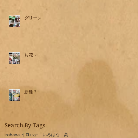
グリーン
お花～
新種？
Search By Tags
irohana イロハナ いろはな 高松 エステ リラクゼーション マッサージ