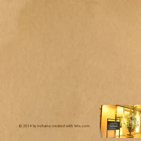
© 2014 by irohana created with
Wix.com