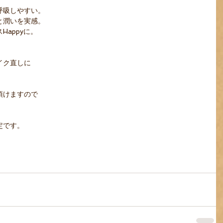
吸しやすい。 
潤いを実感。 
appyに。 
ク直しに 
けますので 
です。 