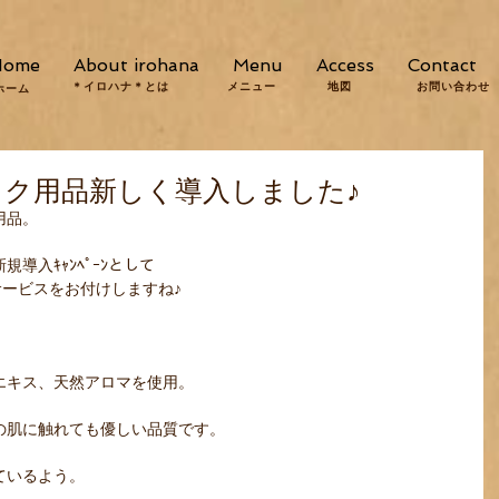
Home
About irohana
Menu
Access
Contact
＊イロハナ＊とは
メニュー
地図
お問い合わせ
ホーム
イク用品新しく導入しました♪
品。 
入ｷｬﾝﾍﾟｰﾝとして 
ービスをお付けしますね♪ 
エキス、天然アロマを使用。 
の肌に触れても優しい品質です。 
いるよう。 